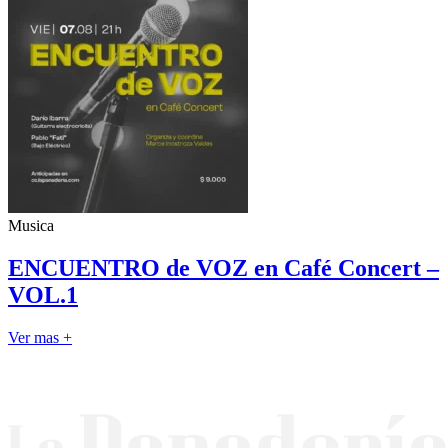
Musica
ENCUENTRO de VOZ en Café Concert –
VOL.1
Ver mas +