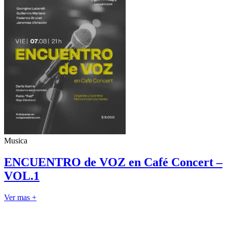
Musica
ENCUENTRO de VOZ en Café Concert –
VOL.1
Ver mas +